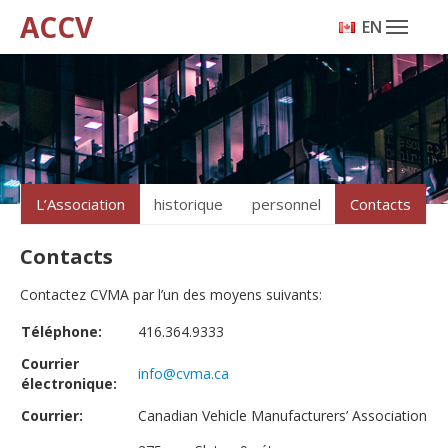
ACCV
ENGLISH
L’Association
historique
personnel
Contacts
Contacts
Contactez CVMA par l’un des moyens suivants:
Téléphone:
416.364.9333
Courrier
info@cvma.ca
électronique:
Courrier:
Canadian Vehicle Manufacturers’ Association