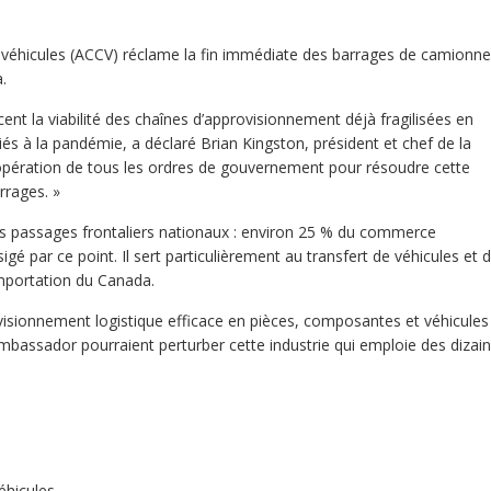
 véhicules (ACCV) réclame la fin immédiate des barrages de camionne
a.
nt la viabilité des chaînes d’approvisionnement déjà fragilisées en
és à la pandémie, a déclaré Brian Kingston, président et chef de la
oopération de tous les ordres de gouvernement pour résoudre cette
rrages. »
s passages frontaliers nationaux : environ 25 % du commerce
gé par ce point. Il sert particulièrement au transfert de véhicules et 
importation du Canada.
visionnement logistique efficace en pièces, composantes et véhicules
mbassador pourraient perturber cette industrie qui emploie des dizai
éhicules