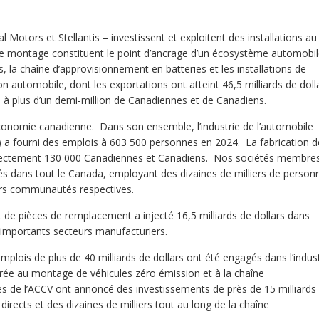
Motors et Stellantis – investissent et exploitent des installations au
e montage constituent le point d’ancrage d’un écosystème automobi
, la chaîne d’approvisionnement en batteries et les installations de
 automobile, dont les exportations ont atteint 46,5 milliards de doll
ts à plus d’un demi-million de Canadiennes et de Canadiens.
’économie canadienne. Dans son ensemble, l’industrie de l’automobile
es) a fourni des emplois à 603 500 personnes en 2024
. La fabrication d
irectement 130 000 Canadiennes et Canadiens
. Nos sociétés membre
s dans tout le Canada, employant des dizaines de milliers de person
eurs communautés respectives.
t de pièces de remplacement a injecté 16,5 milliards de dollars dans
s importants secteurs manufacturiers
.
plois de plus de 40 milliards de dollars ont été engagés dans l’indust
rée au montage de véhicules zéro émission et à la chaîne
 de l’ACCV ont annoncé des investissements de près de 15 milliards
irects et des dizaines de milliers tout au long de la chaîne