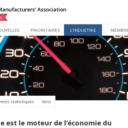
Manufacturers' Association
ns
OUVELLES
PRIORITAIRES
L’INDUSTRIE
MEMBR
nees statistiques
liens
le est le moteur de l’économie du