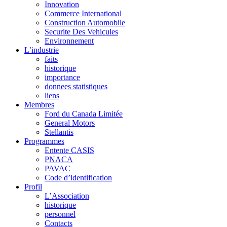
Innovation
Commerce International
Construction Automobile
Securite Des Vehicules
Environnement
L’industrie
faits
historique
importance
donnees statistiques
liens
Membres
Ford du Canada Limitée
General Motors
Stellantis
Programmes
Entente CASIS
PNACA
PAVAC
Code d’identification
Profil
L’Association
historique
personnel
Contacts