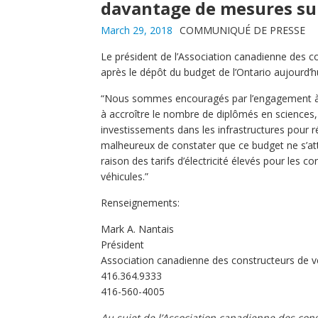
davantage de mesures sur 
March 29, 2018
COMMUNIQUÉ DE PRESSE
Le président de l’Association canadienne des co
après le dépôt du budget de l’Ontario aujourd’hu
“Nous sommes encouragés par l’engagement à lon
à accroître le nombre de diplômés en sciences,
investissements dans les infrastructures pour r
malheureux de constater que ce budget ne s’att
raison des tarifs d’électricité élevés pour les
véhicules.”
Renseignements:
Mark A. Nantais
Président
Association canadienne des constructeurs de v
416.364.9333
416-560-4005
Au sujet de l’Association canadienne des con